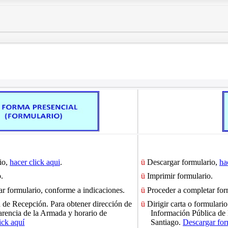
io,
hacer click aqui
.
ü
Descargar formulario,
ha
.
ü
Imprimir formulario.
r formulario, conforme a indicaciones.
ü
Proceder a completar for
a de Recepción.
Para obtener dirección de
ü
Dirigir carta o formulari
arencia de la Armada y horario de
Información Pública de
ick aquí
Santiago.
Descargar for