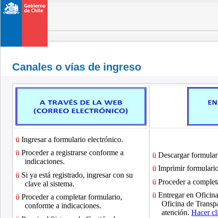
Canales o vías de ingreso
ü
Ingresar a formulario electrónico.
ü
Proceder a registrarse conforme a
ü
Descargar formular
indicaciones.
ü
Imprimir formulario
ü
Si ya está registrado, ingresar con su
ü
Proceder a completa
clave al sistema.
ü
Entregar en Oficin
ü
Proceder a completar formulario,
Oficina de Transp
conforme a indicaciones.
atención.
Hacer cl