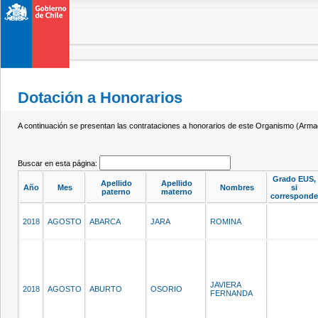
Dotación a Honorarios
A continuación se presentan las contrataciones a honorarios de este Organismo (Armad
Buscar en esta página:
Grado EUS,
Apellido
Apellido
Año
Mes
Nombres
si
paterno
materno
corresponde
2018
AGOSTO
ABARCA
JARA
ROMINA
JAVIERA
2018
AGOSTO
ABURTO
OSORIO
FERNANDA