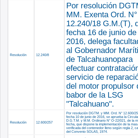
Por resolución DGT
MM. Exenta Ord. N°
12.240/18 G.M.(T), 
fecha 16 de junio de
2016, delega facult
al Gobernador Marí
Resolución
12.240/8
de Talcahuanopara
efectuar contratació
servicio de reparaci
del motor propulsor 
babor de la LSG
"Talcahuano".
Por resolución DGTM. y MM. Ord. N° 12.600/25
fecha 10 de junio de 2016, se aprueba la Circula
D.G.T.M. y M.M. Ordinario N° O-22/021, de la 
Resolución
12.600/257
fecha, que dispone la implementación de la mas
verificada del contenedor lleno según regla 2, ca
del Convenio SOLAS, 1974.