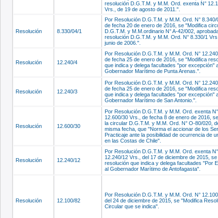
resolución D.G.T.M. y M.M. Ord. exenta N° 12.
Vrs., de 19 de agosto de 2011.".
Por Resolución D.G.T.M. y M.M. Ord. N° 8.340/0
de fecha 20 de enero de 2016, se "Modifica circ
Resolución
8.330/04/1
D.G.T.M. y M.M.ordinario N° A-42/002, aprobad
resolución D.G.T.M. y M.M. Ord. N° 8.330/1 Vrs.
junio de 2006.".
Por Resolución D.G.T.M. y M.M. Ord. N° 12.240/
de fecha 25 de enero de 2016, se "Modifica res
Resolución
12.240/4
que indica y delega facultades "por excepción" a
Gobernador Marítimo de Punta Arenas.".
Por Resolución D.G.T.M. y M.M. Ord. N° 12.240/
de fecha 25 de enero de 2016, se "Modifica res
Resolución
12.240/3
que indica y delega facultades "por excepción" a
Gobernador Marítimo de San Antonio.".
Por Resolución D.G.T.M. y M.M. Ord. exenta N°
12.600/30 Vrs., de fecha 8 de enero de 2016, s
la circular D.G.T.M. y M.M. Ord. N° O-80/020, d
Resolución
12.600/30
misma fecha, que "Norma el accionar de los Ser
Practicaje ante la posibilidad de ocurrencia de 
en las Costas de Chile".
Por Resolución D.G.T.M. y M.M. Ord. exenta N°
12.240/12 Vrs., del 17 de diciembre de 2015, se
Resolución
12.240/12
resolución que indica y delega facultades "Por 
al Gobernador Marítimo de Antofagasta".
Por Resolución D.G.T.M. y M.M. Ord. N° 12.100
Resolución
12.100/82
del 24 de diciembre de 2015, se "Modifica Reso
Circular que se indica".