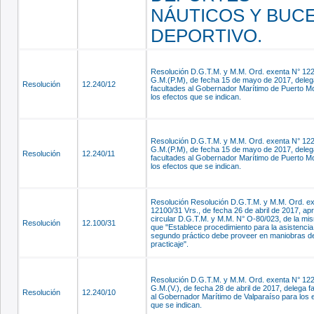
NÁUTICOS Y BUC
DEPORTIVO.
Resolución D.G.T.M. y M.M. Ord. exenta N° 12
G.M.(P.M), de fecha 15 de mayo de 2017, deleg
Resolución
12.240/12
facultades al Gobernador Marítimo de Puerto Mo
los efectos que se indican.
Resolución D.G.T.M. y M.M. Ord. exenta N° 12
G.M.(P.M), de fecha 15 de mayo de 2017, deleg
Resolución
12.240/11
facultades al Gobernador Marítimo de Puerto Mo
los efectos que se indican.
Resolución Resolución D.G.T.M. y M.M. Ord. e
12100/31 Vrs., de fecha 26 de abril de 2017, ap
circular D.G.T.M. y M.M. N° O-80/023, de la mi
Resolución
12.100/31
que "Establece procedimiento para la asistencia
segundo práctico debe proveer en maniobras d
practicaje".
Resolución D.G.T.M. y M.M. Ord. exenta N° 12
G.M.(V.), de fecha 28 de abril de 2017, delega f
Resolución
12.240/10
al Gobernador Marítimo de Valparaíso para los 
que se indican.