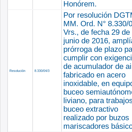
Honórem.
Por resolución DGT
MM. Ord. N° 8.330/
Vrs., de fecha 29 de
junio de 2016, amplí
prórroga de plazo p
cumplir con exigenc
de acumulador de ai
Resolución
8.330/04/3
fabricado en acero
inoxidable, en equip
buceo semiautónom
liviano, para trabajo
buceo extractivo
realizado por buzos
mariscadores básico