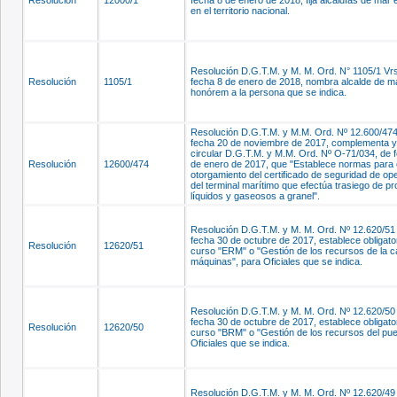
Resolución
12000/1
fecha 8 de enero de 2018, fija alcaldías de mar 
en el territorio nacional.
Resolución D.G.T.M. y M. M. Ord. N° 1105/1 Vrs
Resolución
1105/1
fecha 8 de enero de 2018, nombra alcalde de m
honórem a la persona que se indica.
Resolución D.G.T.M. y M.M. Ord. Nº 12.600/474
fecha 20 de noviembre de 2017, complementa y
circular D.G.T.M. y M.M. Ord. Nº O-71/034, de 
Resolución
12600/474
de enero de 2017, que "Establece normas para 
otorgamiento del certificado de seguridad de op
del terminal marítimo que efectúa trasiego de p
líquidos y gaseosos a granel".
Resolución D.G.T.M. y M. M. Ord. Nº 12.620/51 
fecha 30 de octubre de 2017, establece obligato
Resolución
12620/51
curso "ERM" o "Gestión de los recursos de la 
máquinas", para Oficiales que se indica.
Resolución D.G.T.M. y M. M. Ord. Nº 12.620/50 
fecha 30 de octubre de 2017, establece obligato
Resolución
12620/50
curso "BRM" o "Gestión de los recursos del pue
Oficiales que se indica.
Resolución D.G.T.M. y M. M. Ord. Nº 12.620/49 