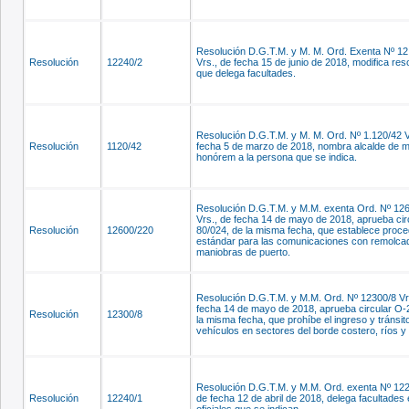
Resolución D.G.T.M. y M. M. Ord. Exenta Nº 12
Resolución
12240/2
Vrs., de fecha 15 de junio de 2018, modifica res
que delega facultades.
Resolución D.G.T.M. y M. M. Ord. Nº 1.120/42 V
Resolución
1120/42
fecha 5 de marzo de 2018, nombra alcalde de m
honórem a la persona que se indica.
Resolución D.G.T.M. y M.M. exenta Ord. Nº 12
Vrs., de fecha 14 de mayo de 2018, aprueba cir
Resolución
12600/220
80/024, de la misma fecha, que establece proce
estándar para las comunicaciones con remolca
maniobras de puerto.
Resolución D.G.T.M. y M.M. Ord. Nº 12300/8 Vr
fecha 14 de mayo de 2018, aprueba circular O-
Resolución
12300/8
la misma fecha, que prohíbe el ingreso y tránsit
vehículos en sectores del borde costero, ríos y 
Resolución D.G.T.M. y M.M. Ord. exenta Nº 122
Resolución
12240/1
de fecha 12 de abril de 2018, delega facultades 