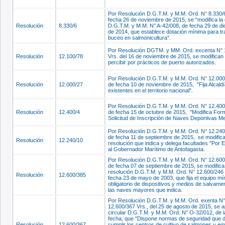
Por Resolución D.G.T.M. y M.M. Ord. N° 8.330/6
fecha 26 de noviembre de 2015, se "modifica la 
Resolución
8.330/6
D.G.T.M. y M.M. N° A-42/008, de fecha 29 de d
de 2014, que establece dotación mínima para tr
buceo en salmonicultura".
Por Resolución DGTM. y MM. Ord. excenta N° 
Resolución
12.100/78
Vrs. del 16 de noviembre de 2015, se modifican
percibir por prácticos de puerto autorizados.
Por Resolución D.G.T.M. y M.M. Ord. N° 12.000
Resolución
12.000/27
de fecha 10 de noviembre de 2015, "Fija Alcald
existentes en el territorio nacional".
Por Resolución D.G.T.M. y M.M. Ord. N° 12.400/
Resolución
12.400/4
de fecha 15 de octubre de 2015, "Modifica Form
Solicitud de Inscripción de Naves Deportivas M
Por Resolución D.G.T.M. y M.M. Ord. N° 12.240
de fecha 11 de septiembre de 2015, se modific
Resolución
12.240/10
resolución que indica y delega facultades "Por 
al Gobernador Marítimo de Antofagasta.
Por Resolución D.G.T.M. y M.M. Ord. N° 12.600
de fecha 07 de septiembre de 2015, se modifica
resolución D.G.T.M. y M.M. Ord. N° 12.600/246 
Resolución
12.600/385
fecha 23 de mayo de 2003, que fija el equipo m
obligatorio de dispositivos y medios de salvame
las naves mayores que indica.
Por Resolución D.G.T.M. y M.M. Ord. exenta N°
12.600/367 Vrs., del 25 de agosto de 2015, se a
circular D.G.T.M. y M.M. Ord. N° O-32/012, de 
fecha, que "Dispone normas de seguridad que 
Resolución
12.600/367
cumplir los centros de cultivo de salmones y e