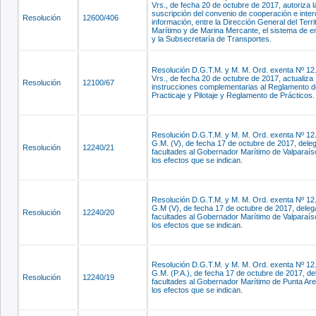
Vrs., de fecha 20 de octubre de 2017, autoriza l
suscripción del convenio de cooperación e inte
Resolución
12600/406
información, entre la Dirección General del Terri
Marítimo y de Marina Mercante, el sistema de 
y la Subsecretaría de Transportes.
Resolución D.G.T.M. y M. M. Ord. exenta Nº 12
Vrs., de fecha 20 de octubre de 2017, actualiza
Resolución
12100/67
instrucciones complementarias al Reglamento d
Practicaje y Pilotaje y Reglamento de Prácticos.
Resolución D.G.T.M. y M. M. Ord. exenta Nº 12
G.M. (V), de fecha 17 de octubre de 2017, dele
Resolución
12240/21
facultades al Gobernador Marítimo de Valparaís
los efectos que se indican.
Resolución D.G.T.M. y M. M. Ord. exenta Nº 12
G.M (V), de fecha 17 de octubre de 2017, deleg
Resolución
12240/20
facultades al Gobernador Marítimo de Valparaís
los efectos que se indican.
Resolución D.G.T.M. y M. M. Ord. exenta Nº 12
G.M. (P.A.), de fecha 17 de octubre de 2017, de
Resolución
12240/19
facultades al Gobernador Marítimo de Punta Ar
los efectos que se indican.