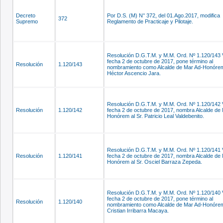
Decreto
Por D.S. (M) N° 372, del 01.Ago.2017, modifica
372
Supremo
Reglamento de Practicaje y Pilotaje.
Resolución D.G.T.M. y M.M. Ord. Nº 1.120/143 
fecha 2 de octubre de 2017, pone término al
Resolución
1.120/143
nombramiento como Alcalde de Mar Ad-Honórem 
Héctor Ascencio Jara.
Resolución D.G.T.M. y M.M. Ord. Nº 1.120/142 
Resolución
1.120/142
fecha 2 de octubre de 2017, nombra Alcalde de
Honórem al Sr. Patricio Leal Valdebenito.
Resolución D.G.T.M. y M.M. Ord. Nº 1.120/141 
Resolución
1.120/141
fecha 2 de octubre de 2017, nombra Alcalde de
Honórem al Sr. Osciel Barraza Zepeda.
Resolución D.G.T.M. y M.M. Ord. Nº 1.120/140 
fecha 2 de octubre de 2017, pone término al
Resolución
1.120/140
nombramiento como Alcalde de Mar Ad-Honórem 
Cristian Irribarra Macaya.