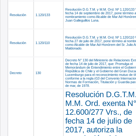
Resolución D.G.T.M. y M.M. Ord. Nº 1.120/133 
fecha 14 de septiembre de 2017, pone término a
Resolución
1.120/133
nombramiento como Alcalde de Mar Ad-Honórem 
Juan Galleguillos Luna.
Resolución D.G.T.M. y M.M. Ord. Nº 1.120/110 V
fecha 27 de julio de 2017, pone término al nomb
Resolución
1.120/110
como Alcalde de Mar Ad-Honórem del Sr. Julio A
Maldonado.
Decreto N° 130 del Ministerio de Relaciones Ext
de fecha 14 de julio de 2017, que: Promulga el
Memorándum de Entendimiento entre el Gobiern
República de Chile y el Gobierno del Gran Duc
Decreto
130
Luxemburgo para el reconocimiento mutuo de tí
conforme a la regla i/10 del Convenio Internacio
Normas de Formación, Titulación y Guardia para
de mar, de 1978.
Resolución D.G.T.M.
M.M. Ord. exenta N
12.600/277 Vrs., de
fecha 14 de julio de
2017, autoriza la