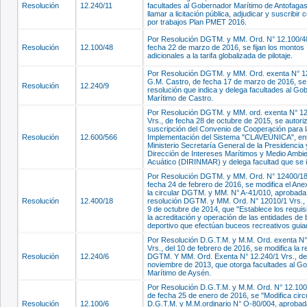
Resolución
12.240/11
facultades al Gobernador Marítimo de Antofagas
llamar a licitación pública, adjudicar y suscribir 
por trabajos Plan PMET 2016.
Por Resolución DGTM. y MM. Ord. N° 12.100/48
Resolución
12.100/48
fecha 22 de marzo de 2016, se fijan los montos
adicionales a la tarifa globalizada de pilotaje.
Por Resolución DGTM. y MM. Ord. exenta N° 1
G.M. Castro, de fecha 17 de marzo de 2016, se
Resolución
12.240/9
resolución que indica y delega facultades al Go
Marítimo de Castro.
Por Resolución DGTM. y MM. ord. exenta N° 1
Vrs., de fecha 28 de octubre de 2015, se autoriz
suscripción del Convenio de Cooperación para l
Resolución
12.600/566
Implementación del Sistema "CLAVEÚNICA", ent
Ministerio Secretaría General de la Presidencia 
Dirección de Intereses Marítimos y Medio Ambi
Acuático (DIRINMAR) y delega facultad que se i
Por Resolución DGTM. y MM. Ord. N° 12400/18 
fecha 24 de febrero de 2016, se modifica el Anex
la circular DGTM. y MM. N° A-41/010, aprobada
Resolución
12.400/18
resolución DGTM. y MM. Ord. N° 12010/1 Vrs.,
9 de octubre de 2014, que "Establece los requis
la acreditación y operación de las entidades de
deportivo que efectúan buceos recreativos guia
Por Resolución D.G.T.M. y M.M. Ord. exenta N°
Vrs., del 10 de febrero de 2016, se modifica la r
Resolución
12.240/6
DGTM. Y MM. Ord. Exenta N° 12.240/1 Vrs., de
noviembre de 2013, que otorga facultades al G
Marítimo de Aysén.
Por Resolución D.G.T.M. y M.M. Ord. N° 12.100/
de fecha 25 de enero de 2016, se "Modifica circ
Resolución
12.100/6
D.G.T.M. y M.M.ordinario N° O-80/004, aprobad