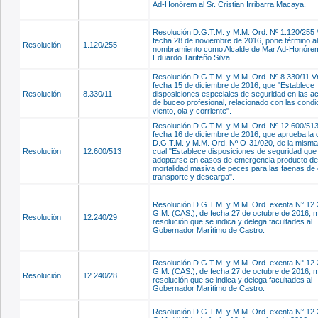
Ad-Honórem al Sr. Cristian Irribarra Macaya.
Resolución D.G.T.M. y M.M. Ord. Nº 1.120/255 
fecha 28 de noviembre de 2016, pone término al
Resolución
1.120/255
nombramiento como Alcalde de Mar Ad-Honórem 
Eduardo Tarifeño Silva.
Resolución D.G.T.M. y M.M. Ord. Nº 8.330/11 Vr
fecha 15 de diciembre de 2016, que "Establece
Resolución
8.330/11
disposiciones especiales de seguridad en las ac
de buceo profesional, relacionado con las condi
viento, ola y corriente".
Resolución D.G.T.M. y M.M. Ord. Nº 12.600/513
fecha 16 de diciembre de 2016, que aprueba la c
D.G.T.M. y M.M. Ord. Nº O-31/020, de la misma 
Resolución
12.600/513
cual "Establece disposiciones de seguridad qu
adoptarse en casos de emergencia producto de
mortalidad masiva de peces para las faenas de 
transporte y descarga".
Resolución D.G.T.M. y M.M. Ord. exenta N° 12.
G.M. (CAS.), de fecha 27 de octubre de 2016, m
Resolución
12.240/29
resolución que se indica y delega facultades al
Gobernador Marítimo de Castro.
Resolución D.G.T.M. y M.M. Ord. exenta N° 12.
G.M. (CAS.), de fecha 27 de octubre de 2016, m
Resolución
12.240/28
resolución que se indica y delega facultades al
Gobernador Marítimo de Castro.
Resolución D.G.T.M. y M.M. Ord. exenta N° 12.