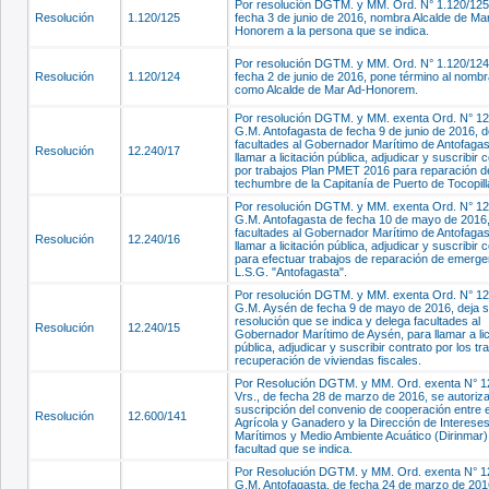
Por resolución DGTM. y MM. Ord. N° 1.120/125 
Resolución
1.120/125
fecha 3 de junio de 2016, nombra Alcalde de Ma
Honorem a la persona que se indica.
Por resolución DGTM. y MM. Ord. N° 1.120/124 
Resolución
1.120/124
fecha 2 de junio de 2016, pone término al nomb
como Alcalde de Mar Ad-Honorem.
Por resolución DGTM. y MM. exenta Ord. N° 12
G.M. Antofagasta de fecha 9 de junio de 2016, 
facultades al Gobernador Marítimo de Antofagas
Resolución
12.240/17
llamar a licitación pública, adjudicar y suscribir 
por trabajos Plan PMET 2016 para reparación d
techumbre de la Capitanía de Puerto de Tocopill
Por resolución DGTM. y MM. exenta Ord. N° 12
G.M. Antofagasta de fecha 10 de mayo de 2016,
facultades al Gobernador Marítimo de Antofagas
Resolución
12.240/16
llamar a licitación pública, adjudicar y suscribir 
para efectuar trabajos de reparación de emerge
L.S.G. "Antofagasta".
Por resolución DGTM. y MM. exenta Ord. N° 12
G.M. Aysén de fecha 9 de mayo de 2016, deja s
resolución que se indica y delega facultades al
Resolución
12.240/15
Gobernador Marítimo de Aysén, para llamar a lic
pública, adjudicar y suscribir contrato por los tr
recuperación de viviendas fiscales.
Por Resolución DGTM. y MM. Ord. exenta N° 1
Vrs., de fecha 28 de marzo de 2016, se autoriza
suscripción del convenio de cooperación entre e
Resolución
12.600/141
Agrícola y Ganadero y la Dirección de Interese
Marítimos y Medio Ambiente Acuático (Dirinmar)
facultad que se indica.
Por Resolución DGTM. y MM. Ord. exenta N° 1
G.M. Antofagasta, de fecha 24 de marzo de 201