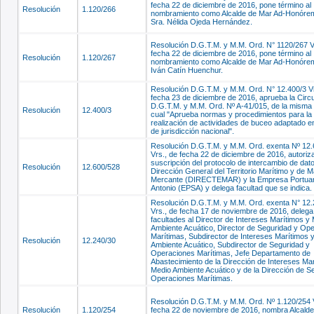
fecha 22 de diciembre de 2016, pone término al
Resolución
1.120/266
nombramiento como Alcalde de Mar Ad-Honórem
Sra. Nélida Ojeda Hernández.
Resolución D.G.T.M. y M.M. Ord. N° 1120/267 V
fecha 22 de diciembre de 2016, pone término al
Resolución
1.120/267
nombramiento como Alcalde de Mar Ad-Honórem 
Iván Catín Huenchur.
Resolución D.G.T.M. y M.M. Ord. N° 12.400/3 Vr
fecha 23 de diciembre de 2016, aprueba la Circu
D.G.T.M. y M.M. Ord. Nº A-41/015, de la misma 
Resolución
12.400/3
cual "Aprueba normas y procedimientos para la
realización de actividades de buceo adaptado 
de jurisdicción nacional".
Resolución D.G.T.M. y M.M. Ord. exenta Nº 12
Vrs., de fecha 22 de diciembre de 2016, autoriza
suscripción del protocolo de intercambio de dato
Resolución
12.600/528
Dirección General del Territorio Marítimo y de M
Mercante (DIRECTEMAR) y la Empresa Portuar
Antonio (EPSA) y delega facultad que se indica.
Resolución D.G.T.M. y M.M. Ord. exenta N° 12.
Vrs., de fecha 17 de noviembre de 2016, delega
facultades al Director de Intereses Marítimos y
Ambiente Acuático, Director de Seguridad y Op
Marítimas, Subdirector de Intereses Marítimos 
Resolución
12.240/30
Ambiente Acuático, Subdirector de Seguridad y
Operaciones Marítimas, Jefe Departamento de
Abastecimiento de la Dirección de Intereses Ma
Medio Ambiente Acuático y de la Dirección de S
Operaciones Marítimas.
Resolución D.G.T.M. y M.M. Ord. Nº 1.120/254 
Resolución
1.120/254
fecha 22 de noviembre de 2016, nombra Alcald