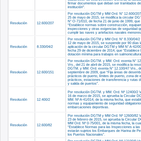
firmar documentos que deban ser tramitados den
institución".
Por resolución DGTM y MM Ord. N° 12.600/207 
25 de mayo de 2015, se modifica la circular 
N° O-71/010, de fecha 21 de junio de 1999, que
Resolución
12.600/207
“Establece normas sobre construcción, equipam
inspecciones y otras exigencias de seguridad 
cumplir las naves y artefactos navales menores
Por resolución DGTM y MM Ord. N° 8.330/04/2 V
12 de mayo de 2015, se suspende por 90 días l
Resolución
8.330/04/2
aplicación de la circular DGTM y MM N° A-42/00
fecha 29 de diciembre de 2014, que “Establece 
dotación mínima para trabajos en salmonicultura
Por resolución DGTM. y MM. Ord. exenta N° 12
Vrs., del 21 de abril de 2015, se modifica la reso
DGTM. y MM. Ord. exenta N° 12.100/47 Vrs., de
Resolución
12.600/151
septiembre de 2009, que “Fija áreas de desemb
prácticos de puerto, límites de puerto, zona de
prácticos, estaciones de transferencia y rutas 
y salida de puertos”.
Por resolución DGTM. y MM. Ord. Nº 12400/2 Vr
16 de marzo de 2015, se aprueba la Circular D
Resolución
12.400/2
MM. Nº A-41/014, de la misma fecha, que estab
normas y equipamiento de seguridad obligatorio
embarcaciones deportivas.
Por resolución DGTM y MM Ord. Nº 12600/82 Vr
23 de febrero de 2015, se aprueba la Circular
MM Ord. Nº 0-75/001, de la misma fecha, la cua
Resolución
12.600/82
“Establece Normas para las Inspecciones a las
estarán sujetos los Embarques de Harina de P
los Puertos Nacionales”.