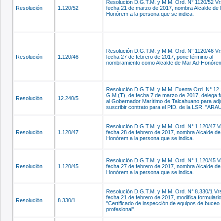
Resolución D.G.T.M. y M.M. Ord. N° 1120/52 Vr
Resolución
1.120/52
fecha 21 de marzo de 2017, nombra Alcalde de 
Honórem a la persona que se indica.
Resolución D.G.T.M. y M.M. Ord. N° 1120/46 Vr
Resolución
1.120/46
fecha 27 de febrero de 2017, pone término al
nombramiento como Alcalde de Mar Ad-Honóre
Resolución D.G.T.M. y M.M. Exenta Ord. N° 12
G.M.(T), de fecha 7 de marzo de 2017, delega f
Resolución
12.240/5
al Gobernador Marítimo de Talcahuano para adj
suscribir contrato para el PID. de la LSR. "AR
Resolución D.G.T.M. y M.M. Ord. N° 1.120/47 Vr
Resolución
1.120/47
fecha 28 de febrero de 2017, nombra Alcalde de
Honórem a la persona que se indica.
Resolución D.G.T.M. y M.M. Ord. N° 1.120/45 Vr
Resolución
1.120/45
fecha 27 de febrero de 2017, nombra Alcalde de
Honórem a la persona que se indica.
Resolución D.G.T.M. y M.M. Ord. N° 8.330/1 Vrs
fecha 21 de febrero de 2017, modifica formulari
Resolución
8.330/1
"Certificado de inspección de equipos de buceo
profesional".