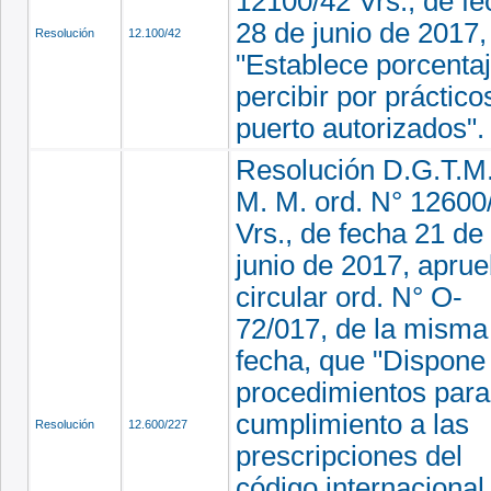
12100/42 Vrs., de f
28 de junio de 2017,
Resolución
12.100/42
"Establece porcenta
percibir por práctico
puerto autorizados".
Resolución D.G.T.M.
M. M. ord. N° 12600
Vrs., de fecha 21 de
junio de 2017, apru
circular ord. N° O-
72/017, de la misma
fecha, que "Dispone
procedimientos para
cumplimiento a las
Resolución
12.600/227
prescripciones del
código internacional