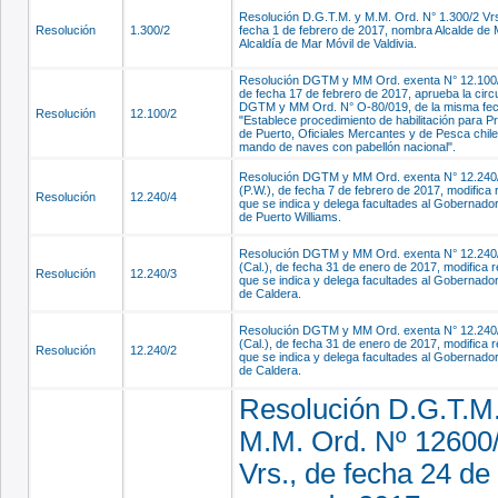
Resolución D.G.T.M. y M.M. Ord. N° 1.300/2 Vrs
Resolución
1.300/2
fecha 1 de febrero de 2017, nombra Alcalde de 
Alcaldía de Mar Móvil de Valdivia.
Resolución DGTM y MM Ord. exenta N° 12.100/
de fecha 17 de febrero de 2017, aprueba la circ
DGTM y MM Ord. N° O-80/019, de la misma fec
Resolución
12.100/2
"Establece procedimiento de habilitación para P
de Puerto, Oficiales Mercantes y de Pesca chile
mando de naves con pabellón nacional".
Resolución DGTM y MM Ord. exenta N° 12.240
(P.W.), de fecha 7 de febrero de 2017, modifica 
Resolución
12.240/4
que se indica y delega facultades al Gobernado
de Puerto Williams.
Resolución DGTM y MM Ord. exenta N° 12.240
(Cal.), de fecha 31 de enero de 2017, modifica 
Resolución
12.240/3
que se indica y delega facultades al Gobernado
de Caldera.
Resolución DGTM y MM Ord. exenta N° 12.240
(Cal.), de fecha 31 de enero de 2017, modifica 
Resolución
12.240/2
que se indica y delega facultades al Gobernado
de Caldera.
Resolución D.G.T.M.
M.M. Ord. Nº 12600
Vrs., de fecha 24 de