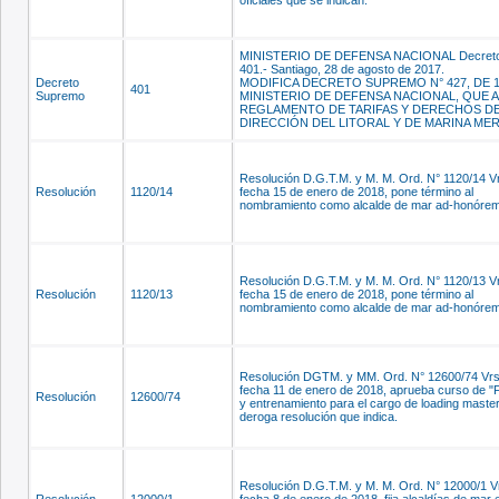
oficiales que se indican.
MINISTERIO DE DEFENSA NACIONAL Decret
401.- Santiago, 28 de agosto de 2017.
Decreto
MODIFICA DECRETO SUPREMO N° 427, DE 1
401
Supremo
MINISTERIO DE DEFENSA NACIONAL, QUE 
REGLAMENTO DE TARIFAS Y DERECHOS DE
DIRECCIÓN DEL LITORAL Y DE MARINA ME
Resolución D.G.T.M. y M. M. Ord. N° 1120/14 Vr
Resolución
1120/14
fecha 15 de enero de 2018, pone término al
nombramiento como alcalde de mar ad-honórem
Resolución D.G.T.M. y M. M. Ord. N° 1120/13 Vr
Resolución
1120/13
fecha 15 de enero de 2018, pone término al
nombramiento como alcalde de mar ad-honórem
Resolución DGTM. y MM. Ord. N° 12600/74 Vrs
fecha 11 de enero de 2018, aprueba curso de 
Resolución
12600/74
y entrenamiento para el cargo de loading master
deroga resolución que indica.
Resolución D.G.T.M. y M. M. Ord. N° 12000/1 Vr