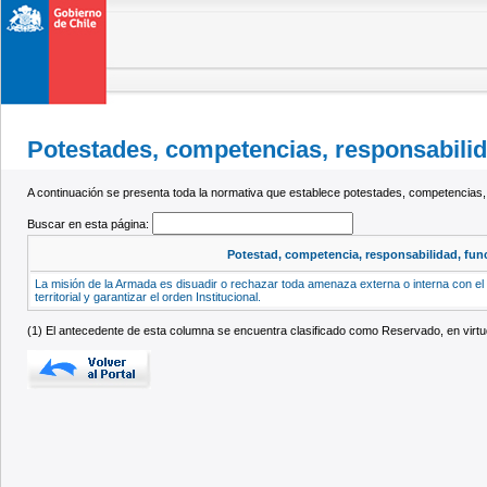
Potestades, competencias, responsabilida
A continuación se presenta toda la normativa que establece potestades, competencias,
Buscar en esta página:
Potestad, competencia, responsabilidad, func
La misión de la Armada es disuadir o rechazar toda amenaza externa o interna con el 
territorial y garantizar el orden Institucional.
(1) El antecedente de esta columna se encuentra clasificado como Reservado, en virtud