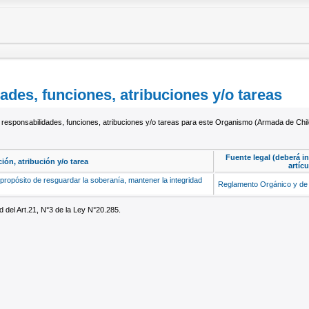
des, funciones, atribuciones y/o tareas
 responsabilidades, funciones, atribuciones y/o tareas para este Organismo (Armada de Chil
Fuente legal (deberá in
ión, atribución y/o tarea
artíc
propósito de resguardar la soberanía, mantener la integridad
Reglamento Orgánico y de
 del Art.21, N°3 de la Ley N°20.285.